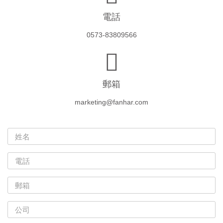
電話
0573-83809566
郵箱
marketing@fanhar.com