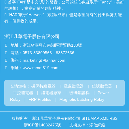
首字“FAN”是中文“凡”的發音，公司的核心象征取于“Fancy”（美好
的設想），寓意企業的創新精神；
“HAR”取于“Harvest”（收獲/成果）也是希望所有的付出與努力能
有一個豐收的成果。
浙江凡華電子股份有限公司
地址：浙江省嘉興市南湖區群賢路130號
電話：0573-83809566、83872666
郵箱：marketing@fanhar.com
網址：www.mmm519.com
友情鏈接：
磁保持繼電器
|
電磁繼電器
|
信號繼電器
|
工控繼電器
|
繼電器廠家
|
玻璃鋼護桿
|
Power
Relay
|
FRP Profiles
|
Magnetic Latching Relay
版權所有：浙江凡華電子股份有限公司
SITEMAP
XML
RSS
浙ICP備14032475號
技術支持：
添信網絡