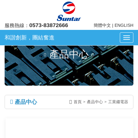
0573-83872666
服務熱線：
簡體中文
|
ENGLISH
和諧創新，團結奮進
浙
江
產品中心
凡
華
電
子
股
份
有
產品中心
首頁
產品中心
工業繼電器
>
>
限
公
司