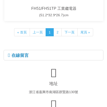
FH51/FH51TP 工業繼電器
(51.2*32.9*26.7)cm
« 首頁
上一頁
1
2
下一頁
尾頁 »
在線留言
地址
浙江省嘉興市南湖區群賢路130號