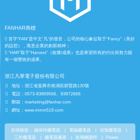
FANHAR商標
首字“FAN”是中文“凡”的發音，公司的核心象征取于“Fancy”（美好
的設想），寓意企業的創新精神；
“HAR”取于“Harvest”（收獲/成果）也是希望所有的付出與努力能
有一個豐收的成果。
浙江凡華電子股份有限公司
地址：浙江省嘉興市南湖區群賢路130號
電話：0573-83809566、83872666
郵箱：marketing@fanhar.com
網址：www.mmm519.com
友情鏈接：
磁保持繼電器
|
電磁繼電器
|
信號繼電器
|
工控繼電器
|
繼電器廠家
|
玻璃鋼護桿
|
Power