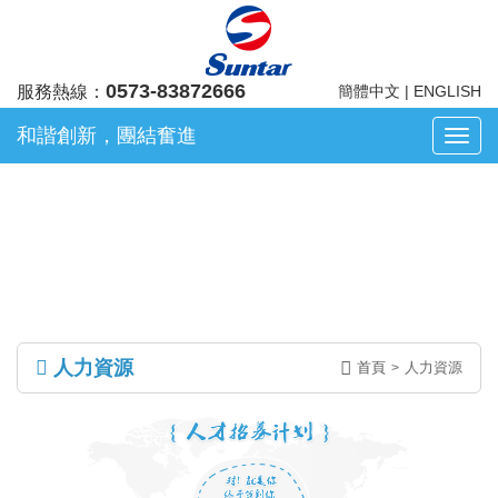
0573-83872666
服務熱線：
簡體中文
|
ENGLISH
和諧創新，團結奮進
浙
江
人力資源
凡
華
電
子
股
份
有
人力資源
首頁
人力資源
>
限
公
司