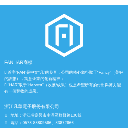
FANHAR商標
首字“FAN”是中文“凡”的發音，公司的核心象征取于“Fancy”（美好
的設想），寓意企業的創新精神；
“HAR”取于“Harvest”（收獲/成果）也是希望所有的付出與努力能
有一個豐收的成果。
浙江凡華電子股份有限公司
地址：浙江省嘉興市南湖區群賢路130號
電話：0573-83809566、83872666