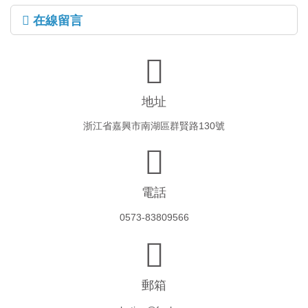
在線留言
地址
浙江省嘉興市南湖區群賢路130號
電話
0573-83809566
郵箱