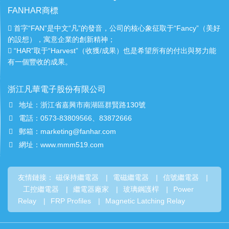
FANHAR商標
首字“FAN”是中文“凡”的發音，公司的核心象征取于“Fancy”（美好
的設想），寓意企業的創新精神；
“HAR”取于“Harvest”（收獲/成果）也是希望所有的付出與努力能
有一個豐收的成果。
浙江凡華電子股份有限公司
地址：浙江省嘉興市南湖區群賢路130號
電話：0573-83809566、83872666
郵箱：marketing@fanhar.com
網址：www.mmm519.com
友情鏈接：
磁保持繼電器
|
電磁繼電器
|
信號繼電器
|
工控繼電器
|
繼電器廠家
|
玻璃鋼護桿
|
Power
Relay
|
FRP Profiles
|
Magnetic Latching Relay