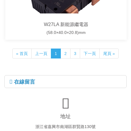
W27LA 新能源繼電器
(58.0×40.0×20.8)mm
« 首頁
上一頁
1
2
3
下一頁
尾頁 »
在線留言
地址
浙江省嘉興市南湖區群賢路130號