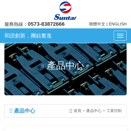
0573-83872666
服務熱線：
簡體中文
|
ENGLISH
和諧創新，團結奮進
浙
江
凡
華
產品中心
電
子
股
份
有
限
公
產品中心
司
首頁
產品中心
工業控制
>
>