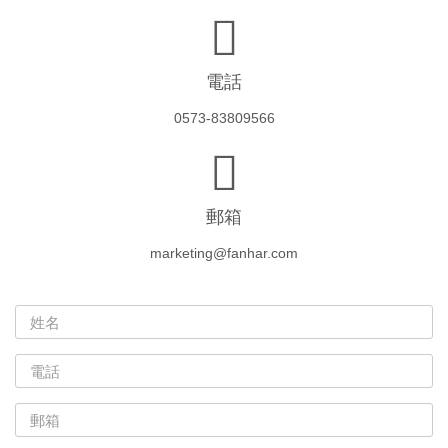
電話
0573-83809566
郵箱
marketing@fanhar.com