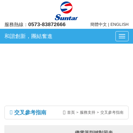
0573-83872666
服務熱線：
簡體中文
|
ENGLISH
和諧創新，團結奮進
浙
江
凡
華
服務支持
電
子
股
份
有
限
公
交叉參考指南
司
首頁
服務支持
交叉參考指南
>
>
繼電器型號對照表