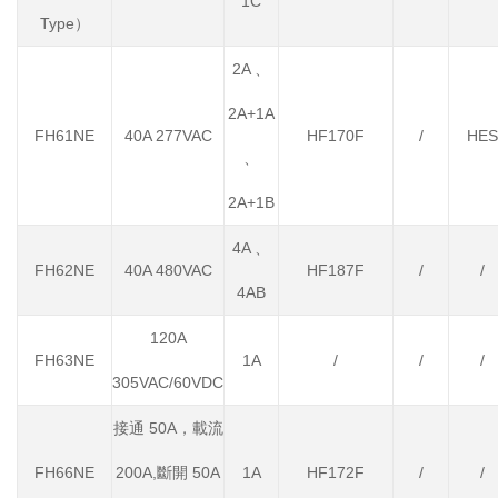
1C
Type）
2A 、
2A+1A
FH61NE
40A 277VAC
HF170F
/
HES
、
2A+1B
4A 、
FH62NE
40A 480VAC
HF187F
/
/
4AB
120A
FH63NE
1A
/
/
/
305VAC/60VDC
接通 50A，載流
FH66NE
200A,斷開 50A
1A
HF172F
/
/