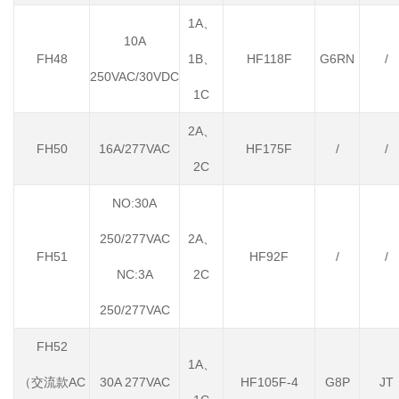
1A、
10A
FH48
1B、
HF118F
G6RN
/
250VAC/30VDC
1C
2A、
FH50
16A/277VAC
HF175F
/
/
2C
NO:30A
250/277VAC
2A、
FH51
HF92F
/
/
NC:3A
2C
250/277VAC
FH52
1A、
（交流款AC
30A 277VAC
HF105F-4
G8P
JT