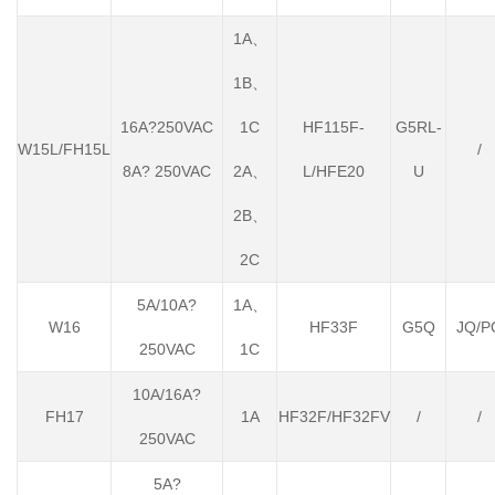
1A、
1B、
16A?250VAC
1C
HF115F-
G5RL-
W15L/FH15L
/
8A? 250VAC
2A、
L/HFE20
U
2B、
2C
5A/10A?
1A、
W16
HF33F
G5Q
JQ/P
250VAC
1C
10A/16A?
FH17
1A
HF32F/HF32FV
/
/
250VAC
5A?