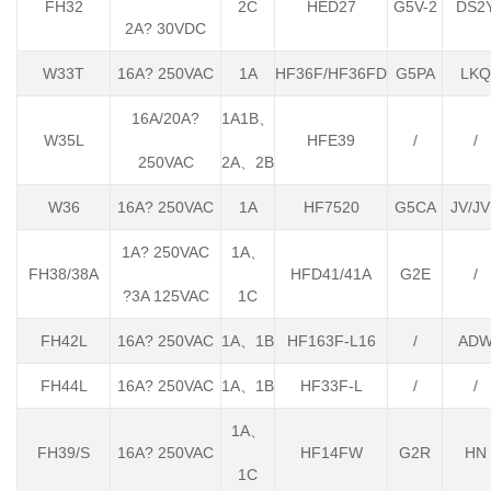
FH32
2C
HED27
G5V-2
DS2
2A? 30VDC
W33T
16A? 250VAC
1A
HF36F/HF36FD
G5PA
LKQ
16A/20A?
1A1B、
W35L
HFE39
/
/
250VAC
2A、2B
W36
16A? 250VAC
1A
HF7520
G5CA
JV/J
1A? 250VAC
1A、
FH38/38A
HFD41/41A
G2E
/
?3A 125VAC
1C
FH42L
16A? 250VAC
1A、1B
HF163F-L16
/
AD
FH44L
16A? 250VAC
1A、1B
HF33F-L
/
/
1A、
FH39/S
16A? 250VAC
HF14FW
G2R
HN
1C