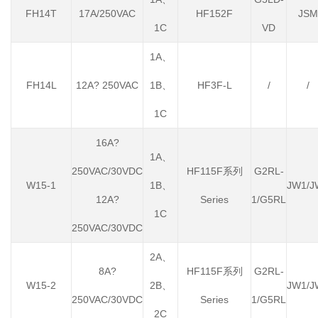
FH14T
17A/250VAC
HF152F
JSM
1C
VD
1A、
FH14L
12A? 250VAC
1B、
HF3F-L
/
/
1C
16A?
1A、
250VAC/30VDC
HF115F系列
G2RL-
W15-1
1B、
JW1/J
12A?
Series
1/G5RL
1C
250VAC/30VDC
2A、
8A?
HF115F系列
G2RL-
W15-2
2B、
JW1/J
250VAC/30VDC
Series
1/G5RL
2C