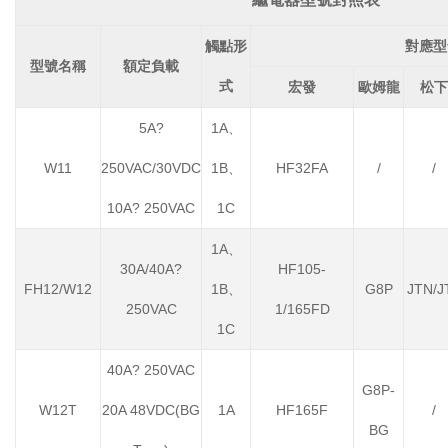
觸點形
對應型
型號名稱
額定負載
式
宏發
歐姆龍
松下
5A?
1A、
W11
250VAC/30VDC
1B、
HF32FA
/
/
10A? 250VAC
1C
1A、
30A/40A?
HF105-
FH12/W12
1B、
G8P
JTN/J
250VAC
1/165FD
1C
40A? 250VAC
G8P-
W12T
20A 48VDC(BG
1A
HF165F
/
BG