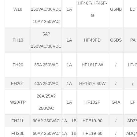
HF46F/HF46F-
W18
250VAC/30VDC
1A
G5NB
LD
G
10A? 250VAC
5A?
FH19
1A
HF49FD
G6DS
PA
250VAC/30VDC
FH20
35A 250VAC
1A
HF161F-W
/
LF-
FH20T
40A 250VAC
1A
HF161F-40W
/
/
20A/25A?
W20/TP
1A
HF102F
G4A
LF
250VAC
FH21L
90A? 250VAC
1A、1B
HFE19-90
/
ADZ
FH23L
60A? 250VAC
1A、1B
HFE19-60
/
ADQ