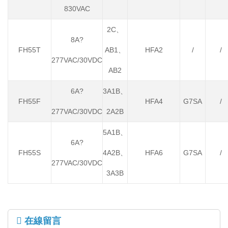
830VAC
2C、
8A?
FH55T
AB1、
HFA2
/
/
277VAC/30VDC
AB2
6A?
3A1B、
FH55F
HFA4
G7SA
/
277VAC/30VDC
2A2B
5A1B、
6A?
FH55S
4A2B、
HFA6
G7SA
/
277VAC/30VDC
3A3B
在線留言