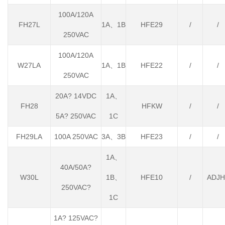
100A/120A
FH27L
1A、1B
HFE29
/
/
250VAC
100A/120A
W27LA
1A、1B
HFE22
/
/
250VAC
20A? 14VDC
1A、
FH28
HFKW
/
/
5A? 250VAC
1C
FH29LA
100A 250VAC
3A、3B
HFE23
/
/
1A、
40A/50A?
W30L
1B、
HFE10
/
ADJH
250VAC?
1C
1A? 125VAC?