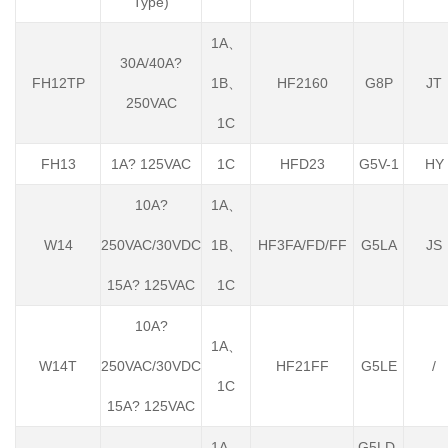
Type)
1A、
30A/40A?
FH12TP
1B、
HF2160
G8P
JT
250VAC
1C
FH13
1A? 125VAC
1C
HFD23
G5V-1
HY
10A?
1A、
W14
250VAC/30VDC
1B、
HF3FA/FD/FF
G5LA
JS
15A? 125VAC
1C
10A?
1A、
W14T
250VAC/30VDC
HF21FF
G5LE
/
1C
15A? 125VAC
1A、
G5LD-