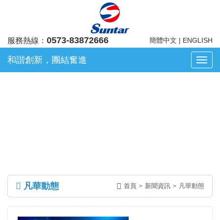
0573-83872666
服務熱線：
簡體中文
|
ENGLISH
和諧創新，團結奮進
浙
江
凡
華
新聞資訊
電
子
股
份
有
限
公
凡華動態
司
首頁
新聞資訊
凡華動態
>
>