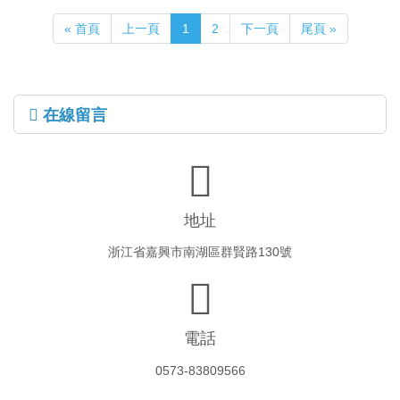
« 首頁
上一頁
1
2
下一頁
尾頁 »
在線留言
地址
浙江省嘉興市南湖區群賢路130號
電話
0573-83809566