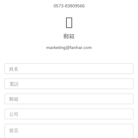
0573-83809566
郵箱
marketing@fanhar.com