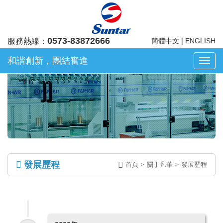
0573-83872666
服務熱線：
簡體中文
|
ENGLISH
關于凡華
和諧創新，團結奮進
浙
江
凡
華
電
子
股
份
有
發展歷程
首頁
關于凡華
發展歷程
>
>
限
公
司