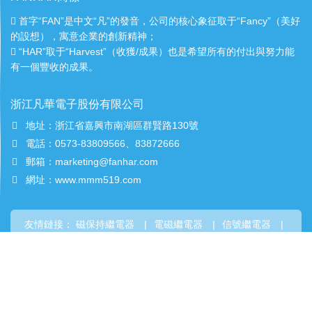
首字“FAN”是中文“凡”的發音，公司的核心象征取于“Fancy”（美好
的設想），寓意企業的創新精神；
“HAR”取于“Harvest”（收獲/成果）也是希望所有的付出與努力能
有一個豐收的成果。
浙江凡華電子股份有限公司
地址：浙江省嘉興市南湖區群賢路130號
電話：0573-83809566、83872666
郵箱：marketing@fanhar.com
網址：www.mmm519.com
友情鏈接：
磁保持繼電器
|
電磁繼電器
|
信號繼電器
|
工控繼電器
|
繼電器廠家
|
玻璃鋼護桿
|
Power
Relay
|
FRP Profiles
|
Magnetic Latching Relay
版權所有：浙江凡華電子股份有限公司
SITEMAP
XML
RSS