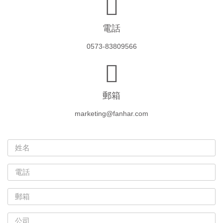
電話
0573-83809566
郵箱
marketing@fanhar.com